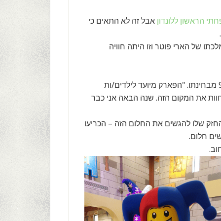
תי הראשון ללונדון
אבל זה לא התאים כי
תו של הארי פוטר וזו היתה חוויה
במסגרת השכנועים הוא הסביר שעכשו זאת הדקה ה-90 מבחינתו. "הפארק מיועד לילדים/ות
מש גיל גבולי כדי לחוות את המקום הזה. שנה הבאה אני כבר
 החזק שלו להגשים את החלום הזה – הכריעו
ים חלום.
וב.