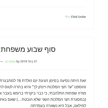
Filed Under:
כללי
סוף שבוע משפחתי 
31 ביולי 2018
by
אסנת חן
זאת היתה נסיעה בסימ
והוספנו "עד חצי המלכות ויינתן לך" והיא בחרה לטוס לר
מודה שפחות התלהבתי, כי כבר ביקרתי ברומא בעבר והע
(במסגרת חצי המלכות השני שלא הובטח…) שאם באיטליה 
למילאנו, אבל היא נשארה בעמדתה.